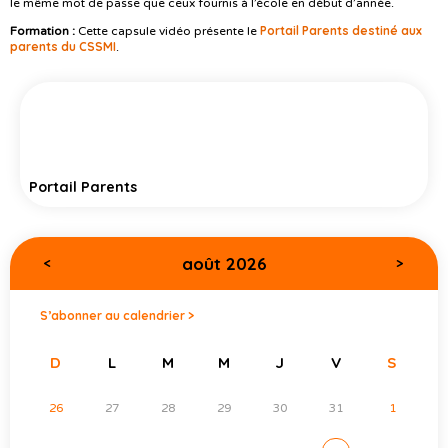
le même mot de passe que ceux fournis à l’école en début d’année.
Portail Parents destiné aux
Formation :
Cette capsule vidéo présente le
parents du CSSMI
.
Portail Parents
août 2026
<
>
S’abonner au calendrier >
D
L
M
M
J
V
S
26
27
28
29
30
31
1