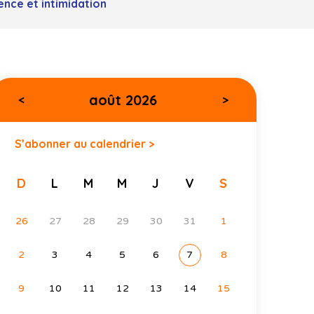
ence et intimidation
août 2026
<
>
S’abonner au calendrier >
D
L
M
M
J
V
S
26
27
28
29
30
31
1
2
3
4
5
6
7
8
9
10
11
12
13
14
15