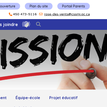
'ouverture
Plan du site
Portail Parents
450 473-5116
rose-des-vents@cssmi.qc.ca
s joindre
ment
Équipe-école
Projet éducatif